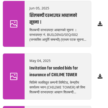
Jun 05, 2025
शिलबन्दी दरभाउपत्र आव्हानको
सूचना ।
शिलबन्दी दरभाउपत्र आव्हानको सूचना ।
दरभाउपत्र नं. BUILDING/SEQ/002
(जनशक्ति आपूर्ति सम्बन्धी) (प्रथम पटक सूचना
प्रकाशित मिति: २०८२/०२/२२) चिलिमे
जलविद्युत कम्पनी लिमिटेड, केन्द्रीय कार्यालय,
धुम्बाराही, काठमाडौंमा विभिन्‍न कार्य गर्नका लागि
आवश्यकता अनुसार प्लम्बर (एक जना),
May 04, 2025
ईलेक्ट्रिसियन (एक जना), स्वीपर/माली (तीन
Invitation for sealed bids for
जना), कुक (एक जना), रिसेप्सनिष्ट (एक जना),
सेक्यूरिटि गार्ड (आठ जना) उपलब्ध गराउने कार्य
insurance of CHILIME TOWER
ठेक्कामा गराउनु पर्ने भएकोले त्यस्ता कामदार
चिलिमे जलविद्युत कम्पनी लिमिटेड, केन्द्रीय
आपूर्ति गर्नका लागि नेपाल सरकारबाट इजाजत
कार्यालय भवन (CHILIME TOWER) को विमा
प्राप्त सेवा प्रदायक संस्था/कम्पनी/फर्मबाट निम्न
शिलबन्दी दरभाउपत्र आव्हान शिलबन्दी
शर्तहरुको अधिनमा रही रीतपूर्वक शिलबन्दी
दरभाउपत्र नं.: BUILDING/INS/001 प्रथम
दरभाउपत्र आह्वान गरिएको छ।
पटक सूचना प्रकाशित मिति: २०८२/०१/२०
दरभाउ पत्रका लागि यस कम्पनीको केन्द्रिय