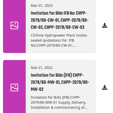
2079/80-CW-02: Landslide
Mar 01, 2023
Protection and Fencing works of
Invitation for Bids IFB No: CHPP-
Parwatikund School at Goljung,
Rasuwa RE-CHPP-2079/80-CW-03:
2079/80-CW-01, CHPP-2079/80-
Construction of Ghatta House at
CW-02, CHPP-2079/80-CW-03
Goljungbeshi, Rasuwa
(Publication: 28th March, 2023)
Chilime Hydropower Plant invites
sealed quotations for: IFB
No:CHPP-2079/80-CW-01:
Maintenance of Drinking Water
Storage Tank & Protection of
Spring Water Source at
Thambuchet, Rasuwa. IFB
Nov 21, 2022
No:CHPP-2079/80-CW-02:
Invitation for Bids (IFB) CHPP-
Landslide Protection and Fencing
Works of Parwatikund School at
2079/80-MW-01, CHPP-2079/80-
Goljung, Rasuwa. IFB No:CHPP-
MW-02
2079/80-CW-03: Construction of
Ghatta House at Goljungbeshi,
Invitation for Bids (IFB) CHPP-
Rasuwa.
2079/80-MW-01 Supply, Delivery,
Installation & commissioning of
Electric Screw compressor