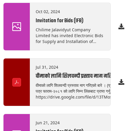
Oct 02, 2024
Invitation for Bids (IFB)
Chilime Jalavidyut Company
Limited has invited Electronic Bids
for Supply and Installation of
Interior Fabrication/Construction
with VRF type HVAC System on the
Sixth Floor of Chilime Tower,
Dhumbarahi, Kathmandu
Jul 31, 2024
(Contract CJCL/CT/IW/NCB/01/2081-
वीमाको लागि शिलवन्दी प्रस्ताव माग गरिएको बारे ।
82) following National Competitive
Bidding (NCB) under single-stage
वीमाको लागि शिलवन्दी प्रस्ताव माग गरिएको बारे । (प्रथम पटक 
two-envelope bidding procedures.
पत्र फाराम-२०८१ को लागि निम्न लिंकबाट प्राप्त गर्नु होला ।
Bidding is open to all eligible
https://drive.google.com/file/d/13TMos1qPlE
bidders.
usp=sharing तपशीलः १) यस कम्पनी अन्तर्गत सञ्चालित चिलिमे 
Hydropower Plant) का विभिन्न सम्पत्तिहरूको वीमा । २) कम्पनी
रहेका सवारी साधनहरूको वीमा । ३) कम्पनी तथा अन्तर्गतको कार्यालयमा कार्यरत कर्मचारीहरूको सामूहिक
दुर्घटना तथा पारिवारीक औषधि उपचार वीमा ।
Jun 21, 2024