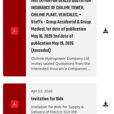
INVITATION FOR SEALED QUOTATION
INSURANCE OF CHILIME TOWER,
CHILIME PLANT, VEHICALES, •
Staffs - Group Accidental & Group
Medical. 1st date of publication
May 16, 2026 2nd date of
publication May 19, 2026
(Amended)
Chilime Hydropower Company Ltd.
invites sealed Quotations from the
interested Insurance Companies •
CHILIME TOWER - Comprehensive
insurance of the company's
central office building (CHILIME
TOWER) and various physical
Apr 03, 2026
assets located within the
Invitation for Bids
compound located in Kathmandu.
Ward No. 4 Dhumbarahi. • Plant -
Invitation for Bids for Supply &
Comprehensive insurance of
Delivery of Electric SUV IFB