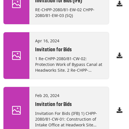
Invitation for Bids (IFB)
RE-CHPP-2080/81-EW-02 CHPP-
2080/81-EW-03 (SQ)
Apr 16, 2024
Invitation for Bids
1 Re-CHPP-2080/81-CW-02:
Protection Work of Bypass Canal at
Headworks Site. 2 Re-CHPP-
2080/81-CW-03: Construction of
Irrigation Channel. 3 CHPP-
2080/81-EW-01: Supply, Delivery,
Application of Non-Conductive &
Feb 20, 2024
Floor Protection materials. 4 CHPP-
Invitation for Bids
2080/81-EW-02: Supply, Delivery,
Installation, Testing &
Invitation For Bids (IFB) 1) CHPP-
Commissioning of 750 kVA, 11/11
2080/81-CW-01: Construction of
kV Isolation Transformer.
Intake Office at Headwork Site