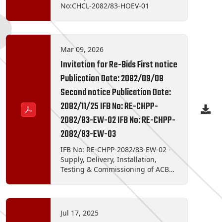
various assets of the Chilime
No:CHCL-2082/83-HOEV-01
Hydropower Plant. • Vehicles –
Verious 4 wheeler and 2 wheller. •
Staffs - Group Accidental
Insurance Policy (GPA) • Staffs -
Mar 09, 2026
Group Medical Insurance Policy
(GMI)
Invitation for Re-Bids First notice
Publication Date: 2082/09/08
Second notice Publication Date:
2082/11/25 IFB No: RE-CHPP-
2082/83-EW-02 IFB No: RE-CHPP-
2082/83-EW-03
IFB No: RE-CHPP-2082/83-EW-02 -
Supply, Delivery, Installation,
Testing & Commissioning of ACB
Panel and Generator’s Parameter
Panel at CHPP, Syafrubensi,
Rasuwa. IFB No: RE-CHPP-2082/83-
EW-03 - Calibration Services at
Jul 17, 2025
CHPP, Syafrubensi, Rasuwa.