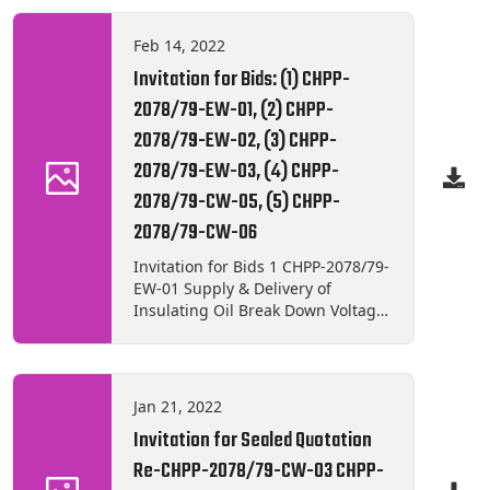
Feb 14, 2022
Invitation for Bids: (1) CHPP-
2078/79-EW-01, (2) CHPP-
2078/79-EW-02, (3) CHPP-
2078/79-EW-03, (4) CHPP-
2078/79-CW-05, (5) CHPP-
2078/79-CW-06
Invitation for Bids 1 CHPP-2078/79-
EW-01 Supply & Delivery of
Insulating Oil Break Down Voltage
Tester 2 CHPP-2078/79-EW-02
Supply, Delivery, Testing and
Commissioning of Transformer Oil
Filtration Plant 3 CHPP-2078/79-
Jan 21, 2022
EW-03 Supply and Delivery of 11KV
Invitation for Sealed Quotation
PVC Insulated ACSR Conductor 4
CHPP-2078/79-CW-05 Supply and
Re-CHPP-2078/79-CW-03 CHPP-
Delivery of Construction Materials