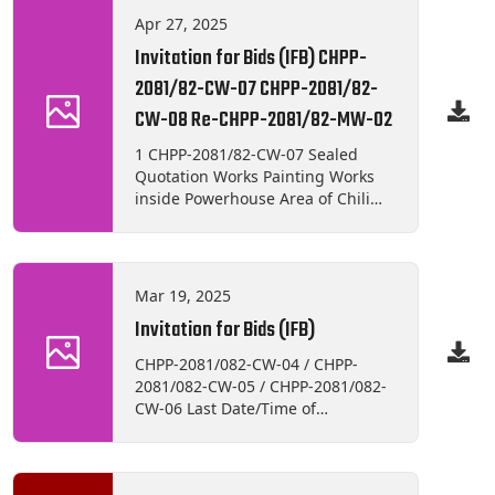
कार्यालय, महाराजगञ्जमा सम्पर्क राख्नु हुन अनुरोध
Apr 27, 2025
छ ।
Invitation for Bids (IFB) CHPP-
2081/82-CW-07 CHPP-2081/82-
CW-08 Re-CHPP-2081/82-MW-02
1 CHPP-2081/82-CW-07 Sealed
Quotation Works Painting Works
inside Powerhouse Area of Chilime
Hydropower Plant at Syafrubensi,
Rasuwa 2 CHPP-2081/82-CW-08
Sealed Quotation Works
Maintenance of Shiv Temple & Flat
Mar 19, 2025
Stone Flooring Wok in temple area
Invitation for Bids (IFB)
at Syafrubensi, Rasuwa 3 Re-CHPP-
2081/82-MW-02 1S2E Goods
CHPP-2081/082-CW-04 / CHPP-
Supply and Delivery of Generator
2081/082-CW-05 / CHPP-2081/082-
Bearing Oil Coolers at Chilime
CW-06 Last Date/Time of
Hydropower Plant, Syafrubensi,
Submission : 3rd April, 2025 :
Rasuwa
Before 12:00 Hrs. Date and Time of
Bid Opening : 3rd April, 2025 :