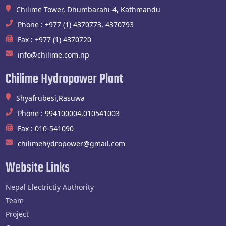
Bidding procedures.
Chilime Tower, Dhumbarahi-4, Kathmandu
Phone : +977 (1) 4370773, 4370793
Fax : +977 (1) 4370720
info@chilime.com.np
Chilime Hydropower Plant
Shyafrubesi,Rasuwa
Phone : 994100004,010541003
Fax : 010-541090
chilimehydropower@gmail.com
Website Links
Nepal Electrictiy Authority
Team
Project