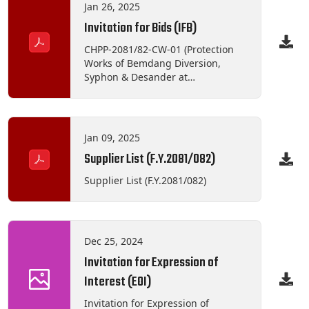
After 14:00 Hrs.
Jan 26, 2025
Invitation for Bids (IFB)
CHPP-2081/82-CW-01 (Protection
Works of Bemdang Diversion,
Syphon & Desander at
Thambuchet, Rasuwa) CHPP-
2081/82-CW-02 (Fencing works of
Peaking Pond of Chilime
Hydropower Plant at Thambuchet,
Jan 09, 2025
Rasuwa) CHPP-2081/82-CW-03
Supplier List (F.Y.2081/082)
(Protection Work of Powerhouse
Portalyard at Syafrubeshi, Rasuwa)
Supplier List (F.Y.2081/082)
CHPP-2081/82-MW-03 (Supply,
Delivery, Testing and
Commissioning of Low Vacuum
Dehydration Machine) CHPP-
Dec 25, 2024
2081/82-MW-04 (Supply, Delivery,
Installation, Testing &
Invitation for Expression of
Commissioning of EOT Crane at
Interest (EOI)
Chilime Hydropower Plant,
Syafrubensi, Rasuwa)
Invitation for Expression of