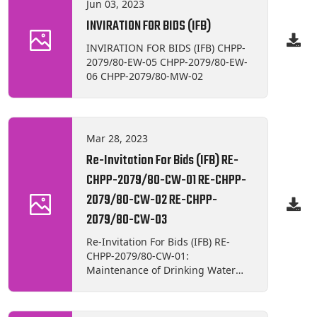
Jun 03, 2023
Testing & Commissioning of ADSS
INVIRATION FOR BIDS (IFB)
Optical Fiber Cable with
Accessories at Syafrubensi,
INVIRATION FOR BIDS (IFB) CHPP-
Rasuwa.
2079/80-EW-05 CHPP-2079/80-EW-
06 CHPP-2079/80-MW-02
Mar 28, 2023
Re-Invitation For Bids (IFB) RE-
CHPP-2079/80-CW-01 RE-CHPP-
2079/80-CW-02 RE-CHPP-
2079/80-CW-03
Re-Invitation For Bids (IFB) RE-
CHPP-2079/80-CW-01:
Maintenance of Drinking Water
Storage Tank & Protection of
Spring Water Source at
Thambuchet, Rasuwa RE-CHPP-