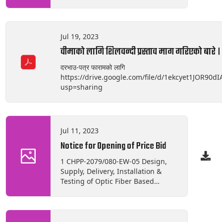
Thambuchet, Rasuwa 2) CHPP-
2080/81-CW-02: Protection Work of
Bypass Canal at Reservoir,
Thambuchet , Rasuwa 3) CHPP-
Jul 19, 2023
2080/81-CW-03: Construction of
वीमाको लागि शिलवन्दी प्रस्ताव माग गरिएको बारे
Irrigation Channel at
Goljungbeshi, Rasuwa
दरभाउ-पत्र फारामको लागि
https://drive.google.com/file/d/1ekcyet1JOR90d
usp=sharing
Jul 11, 2023
Notice for Opening of Price Bid
1 CHPP-2079/080-EW-05 Design,
Supply, Delivery, Installation &
Testing of Optic Fiber Based
Communication Equipment at 132
KV New Khimti Substation,
Ramechhap. 2 CHPP-2079/080-EW-
06 Supply, Delivery, Installation,