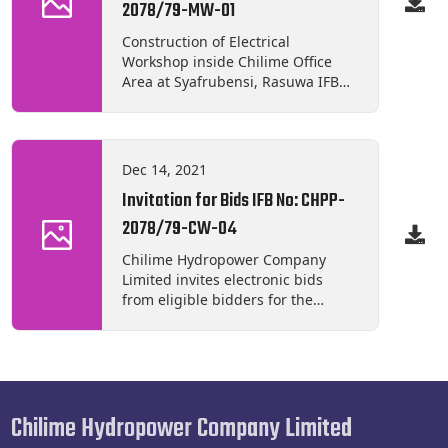
2078/79-MW-01
and Equipment on Hire at
Powerhouse Site, Syafrubensi,
Construction of Electrical
Rasuwa 5 CHPP-2078/79-CW-06
Workshop inside Chilime Office
Supply and Delivery of
Area at Syafrubensi, Rasuwa IFB
Construction Materials at
No: Re-CHPP-2078/79-CW-03 IFB
Headwork Site, Thambuchet,
No: CHPP-2078/79-MW-01
Rasuwa
Dec 14, 2021
Invitation for Bids IFB No: CHPP-
2078/79-CW-04
Chilime Hydropower Company
Limited invites electronic bids
from eligible bidders for the
construction of "Landslide
Protection of Chilime Hydropower
Plant Camp Area at Syafrubensi,
Rasuwa, Contract Identification
No: CHPP-2078/79-CW-04", under
Chilime Hydropower Company Limited
National Competitive Bidding –
Single Stage Two Envelope