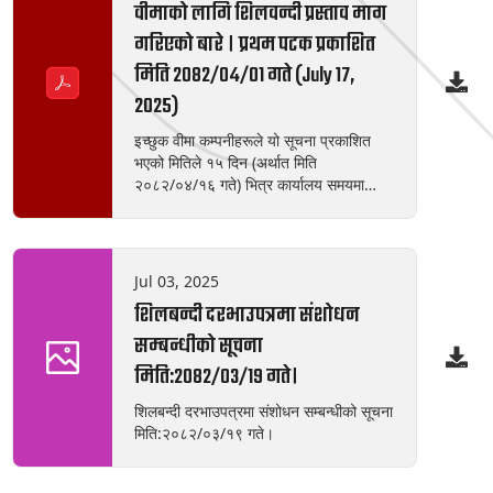
वीमाको लागि शिलवन्दी प्रस्ताव माग
गरिएको बारे । प्रथम पटक प्रकाशित
मिति २०८२/०४/०१ गते (July 17,
2025)
इच्छुक वीमा कम्पनीहरूले यो सूचना प्रकाशित
भएको मितिले १५ दिन (अर्थात मिति
२०८२/०४/१६ गते) भित्र कार्यालय समयमा
शिलवन्दी खाममा प्रस्ताव पेश गर्नुहुन यो सूचना
जारी गरिएको छ । तपशीलः १) यस कम्पनी
अन्तर्गत सञ्चालित चिलिमे जलविद्युत केन्द्र
(Chilime Hydropower Plant) का
Jul 03, 2025
विभिन्न सम्पत्तिहरूको वीमा । २) कम्पनी तथा
शिलबन्दी दरभाउपत्रमा संशोधन
अन्तर्गतको कार्यालयमा सञ्चालनमा रहेका सवारी
साधनहरूको वीमा । ३) कम्पनी तथा अन्तर्गतको
सम्बन्धीको सूचना
कार्यालयमा कार्यरत कर्मचारीहरूको सामूहिक
मिति:२०८२/०३/१९ गते।
दुर्घटना तथा पारिवारीक औषधि उपचार वीमा ।
शिलबन्दी दरभाउपत्रमा संशोधन सम्बन्धीको सूचना
मिति:२०८२/०३/१९ गते।